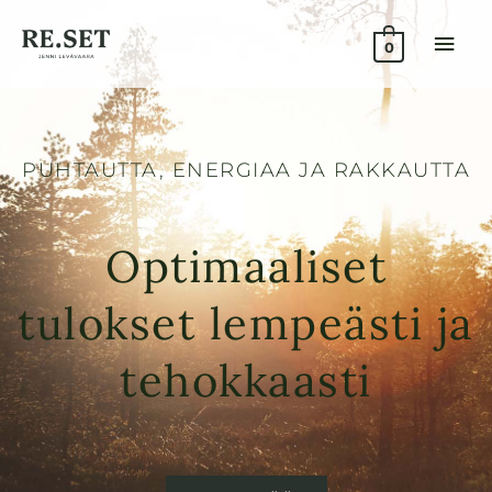
Siirry
PÄÄ
sisältöön
0
PUHTAUTTA, ENERGIAA JA RAKKAUTTA
Optimaaliset
tulokset lempeästi ja
tehokkaasti