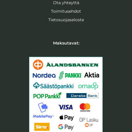
o
r
Ota yhteyttä
k
a
-
m
Toimitusehdot
f
Tietosuojaseloste
Maksutavat: