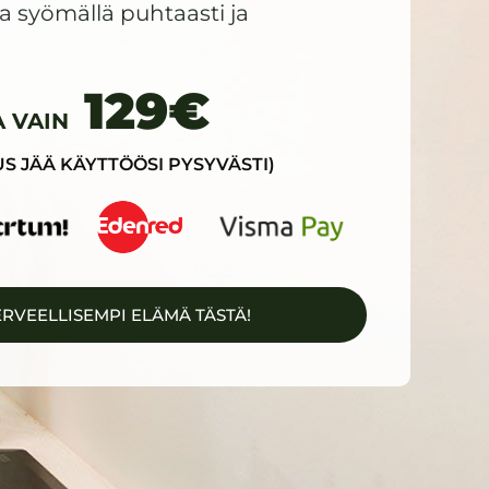
a syömällä puhtaasti ja
129€
A VAIN
S JÄÄ KÄYTTÖÖSI PYSYVÄSTI)
ERVEELLISEMPI ELÄMÄ TÄSTÄ!