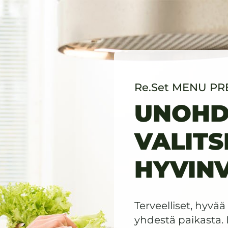
Re.Set MENU P
UNOHDA
VALITS
HYVINV
Terveelliset, hyvää
yhdestä paikasta. 