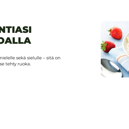
NTIASI
UOALLA
elelle sekä sielulle – sitä on
tse tehty ruoka.