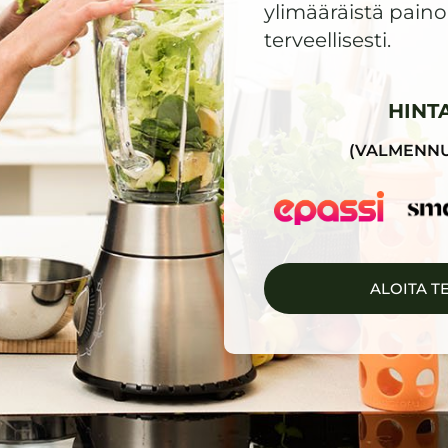
ylimääräistä paino
terveellisesti.
HINT
(VALMENNU
ALOITA T