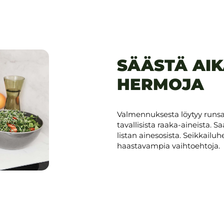
SÄÄSTÄ AIK
HERMOJA
Valmennuksesta löytyy runsaa
tavallisista raaka-aineista. S
listan ainesosista. Seikkailu
haastavampia vaihtoehtoja.