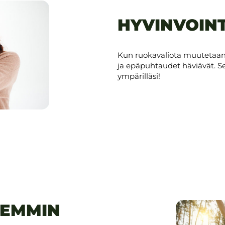
HYVINVOINT
Kun ruokavaliota muutetaan
ja epäpuhtaudet häviävät. 
ympärilläsi!
REMMIN