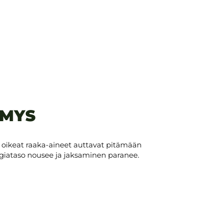
YMYS
 oikeat raaka-aineet auttavat pitämään
rgiataso nousee ja jaksaminen paranee.