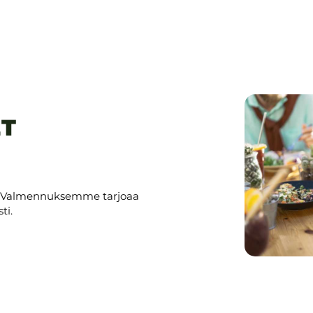
ET
ton. Valmennuksemme tarjoaa
ti.