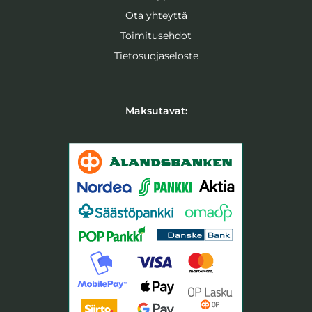
o
r
Ota yhteyttä
k
a
-
m
Toimitusehdot
f
Tietosuojaseloste
Maksutavat: