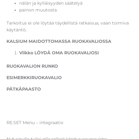
nälän ja kylläisyyden säätelyä
painon muutosta
Tarkoitus ei ole löytää täydellistä ratkaisua, vaan toimiva
käytäntö.
KALSIUM MAIDOTTOMASSA RUOKAVALIOSSA
Viikko LÖYDÄ OMA RUOKAVALIOSI
RUOKAVALION RUNKO
ESIMERKKIRUOKAVALIO
PÄTKÄPAASTO
RE.SET Menu – integraatio
Nyt sinulla tulisi olla selkeä käsitys seuraavista: