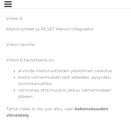
Viikko 6
Maitotuotteet ja RE.SET Menun integraatio
Viikon tavoite
Viikon 6 tavoitteena on:
arvioida maitotuotteiden yksilöllinen vaikutus
koota valmennuksen opit selkeäksi, pysyväksi
toimintamalliksi
varmistaa, että muutos jatkuu valmennuksen
jälkeen
Tämä viikko ei ole uusi alku, vaan
kokonaisuuden
viimeistely
.