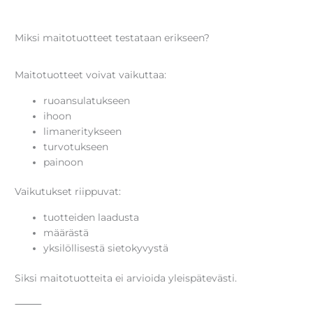
Miksi maitotuotteet testataan erikseen?
Maitotuotteet voivat vaikuttaa:
ruoansulatukseen
ihoon
limaneritykseen
turvotukseen
painoon
Vaikutukset riippuvat:
tuotteiden laadusta
määrästä
yksilöllisestä sietokyvystä
Siksi maitotuotteita ei arvioida yleispätevästi.
⸻