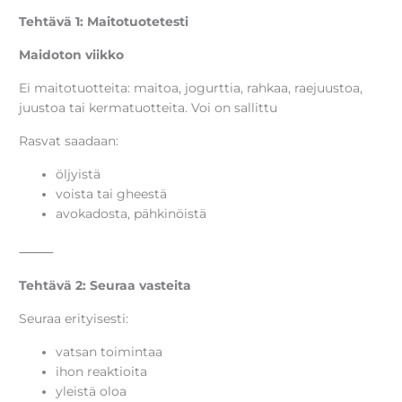
Tehtävä 1: Maitotuotetesti
Maidoton viikko
Ei maitotuotteita: maitoa, jogurttia, rahkaa, raejuustoa,
juustoa tai kermatuotteita. Voi on sallittu
Rasvat saadaan:
öljyistä
voista tai gheestä
avokadosta, pähkinöistä
⸻
Tehtävä 2: Seuraa vasteita
Seuraa erityisesti:
vatsan toimintaa
ihon reaktioita
yleistä oloa