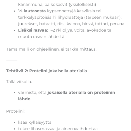
kananmuna, palkokasvit (yksilöllisesti)
¼ lautasesta
kypsennettyjä kasviksia tai
tärkkelyspitoisia hiilihydraatteja (tarpeen mukaan):
juurekset, bataatti, riisi, kvinoa, hirssi, tattari, peruna
Lisäksi rasvaa
: 1–2 rkl öljyä, voita, avokadoa tai
muuta rasvan lähdettä
Tämä malli on ohjeellinen, ei tarkka mittaus.
⸻
Tehtävä 2: Proteiini jokaisella aterialla
Tällä viikolla:
varmista, että
jokaisella aterialla on proteiinin
lähde
Proteiini:
lisää kylläisyyttä
tukee lihasmassaa ja aineenvaihduntaa