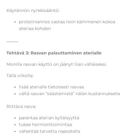
Käytännön nyrkkisääntö:
proteiiniannos vastaa noin kämmenen kokoa
ateriaa kohden
⸻
Tehtävä 3: Rasvan palauttaminen aterialle
Monilla rasvan käyttö on jäänyt liian vähäiseksi.
Tällä viikolla:
lisää aterialle tietoisesti rasvaa
vältä rasvan “säästämistä” nälän kustannuksella
Riittävä rasva:
parantaa aterian kylläisyyttä
tukee hormonitoimintaa
vähentää tarvetta napostella