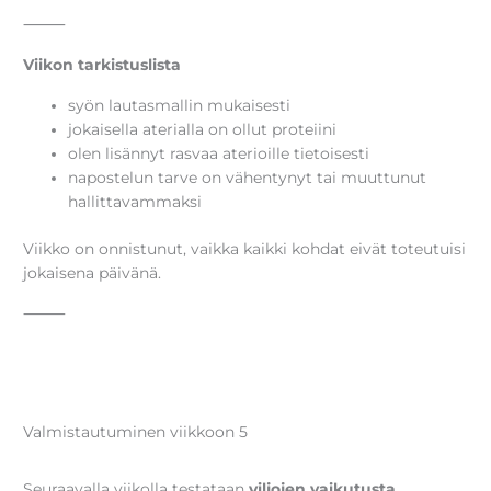
⸻
Viikon tarkistuslista
syön lautasmallin mukaisesti
jokaisella aterialla on ollut proteiini
olen lisännyt rasvaa aterioille tietoisesti
napostelun tarve on vähentynyt tai muuttunut
hallittavammaksi
Viikko on onnistunut, vaikka kaikki kohdat eivät toteutuisi
jokaisena päivänä.
⸻
Valmistautuminen viikkoon 5
Seuraavalla viikolla testataan
viljojen vaikutusta