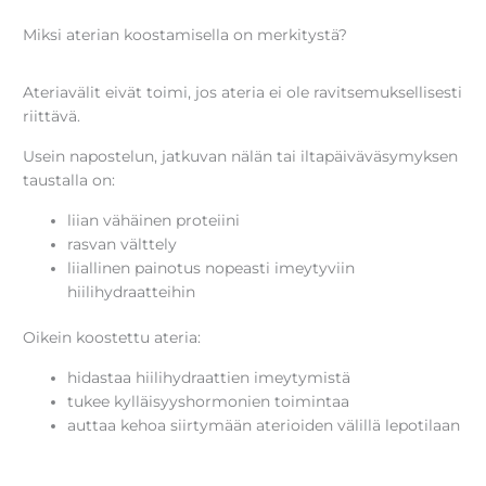
Miksi aterian koostamisella on merkitystä?
Ateriavälit eivät toimi, jos ateria ei ole ravitsemuksellisesti
riittävä.
Usein napostelun, jatkuvan nälän tai iltapäiväväsymyksen
taustalla on:
liian vähäinen proteiini
rasvan välttely
liiallinen painotus nopeasti imeytyviin
hiilihydraatteihin
Oikein koostettu ateria:
hidastaa hiilihydraattien imeytymistä
tukee kylläisyyshormonien toimintaa
auttaa kehoa siirtymään aterioiden välillä lepotilaan