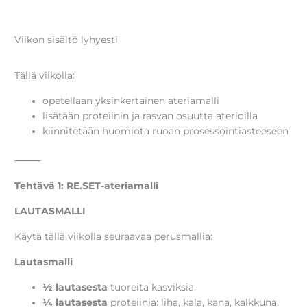
Viikon sisältö lyhyesti
Tällä viikolla:
opetellaan yksinkertainen ateriamalli
lisätään proteiinin ja rasvan osuutta aterioilla
kiinnitetään huomiota ruoan prosessointiasteeseen
⸻
Tehtävä 1: RE.SET-ateriamalli
LAUTASMALLI
Käytä tällä viikolla seuraavaa perusmallia:
Lautasmalli
½ lautasesta
tuoreita kasviksia
¼ lautasesta
proteiinia: liha, kala, kana, kalkkuna,