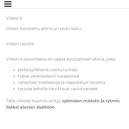
Viikko 4
Oikein koostettu ateria ja ruoan laatu
Viikon tavoite
Viikon 4 tavoitteena on oppia koostamaan ateria, joka:
pitää kylläisenä useita tunteja
tukee verensokerin tasapainoa
vähentää mielitekoja ja napostelun tarvetta
tarjoaa keholle tarvittavat ravintoaineet
Tällä viikolla huomio siirtyy
syömisen määrän ja rytmin
lisäksi aterian sisältöön
.