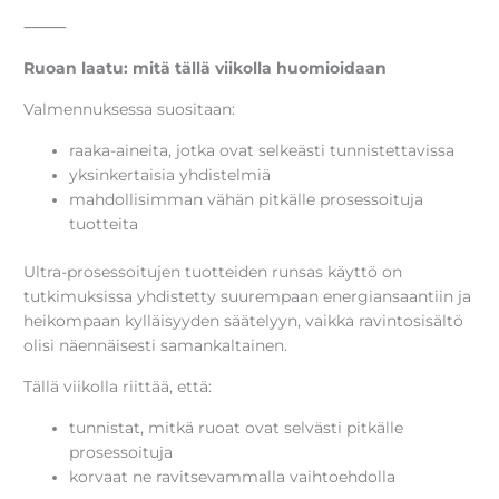
⸻
Ruoan laatu: mitä tällä viikolla huomioidaan
Valmennuksessa suositaan:
raaka-aineita, jotka ovat selkeästi tunnistettavissa
yksinkertaisia yhdistelmiä
mahdollisimman vähän pitkälle prosessoituja
tuotteita
Ultra-prosessoitujen tuotteiden runsas käyttö on
tutkimuksissa yhdistetty suurempaan energiansaantiin ja
heikompaan kylläisyyden säätelyyn, vaikka ravintosisältö
olisi näennäisesti samankaltainen.
Tällä viikolla riittää, että:
tunnistat, mitkä ruoat ovat selvästi pitkälle
prosessoituja
korvaat ne ravitsevammalla vaihtoehdolla